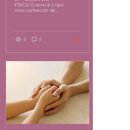
FÍSICO O sono é o tipo
mais conhecido de
descanso. Mas não é o
único. Além de dormir
pra valer, você tem
outras formas de...
3
0