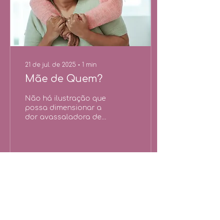
21 de jul. de 2025
∙
1
min
Mãe de Quem?
Não há ilustração que
possa dimensionar a
dor avassaladora de
quem perde um filho, e
essa não é a minha
tentativa. Quero trazer
para...
3
0